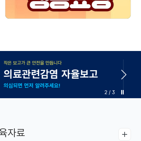
2026-08-04
해외여행객 검역
#검염정보
#Q-CODE
챗봇 서비스
#국제공인예방접종
#해외감염병신고센터
2
/
3
육자료