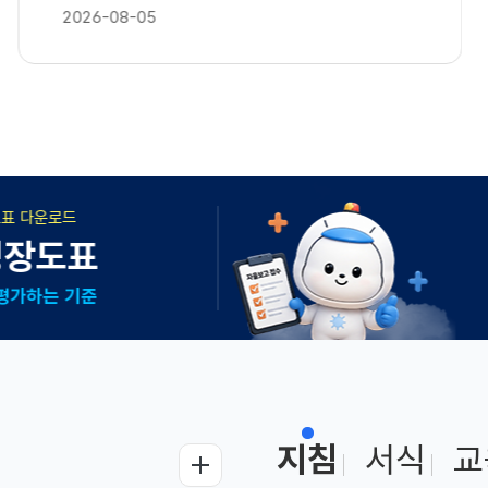
2026-08-05
듭니다
염 자율보고
요!
지침
서식
교