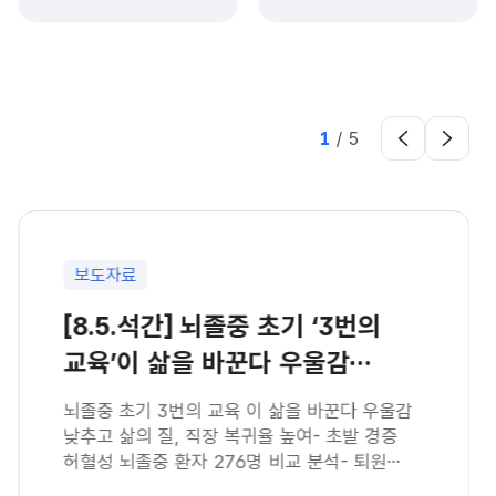
1
/
5
보도자료
[8.5.석간] 뇌졸중 초기 ‘3번의
교육’이 삶을 바꾼다 우울감
낮추고 삶의 질, 직장
뇌졸중 초기 3번의 교육 이 삶을 바꾼다 우울감
낮추고 삶의 질, 직장 복귀율 높여- 초발 경증
허혈성 뇌졸중 환자 276명 비교 분석- 퇴원
전후 3개월간 3회 집중교육 후 최