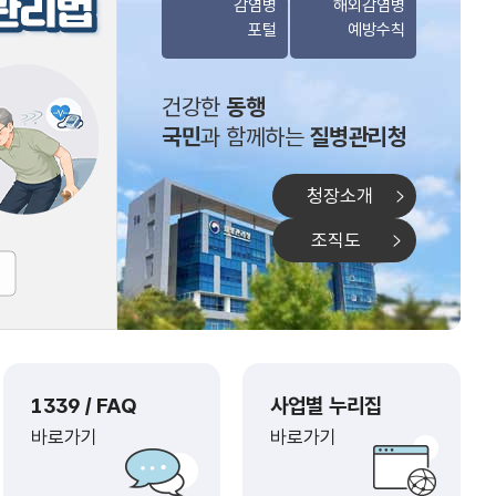
감염병
해외감염병
포털
예방수칙
건강한
동행
국민
과 함께하는
질병관리청
청장소개
조직도
1339 / FAQ
사업별 누리집
바로가기
바로가기