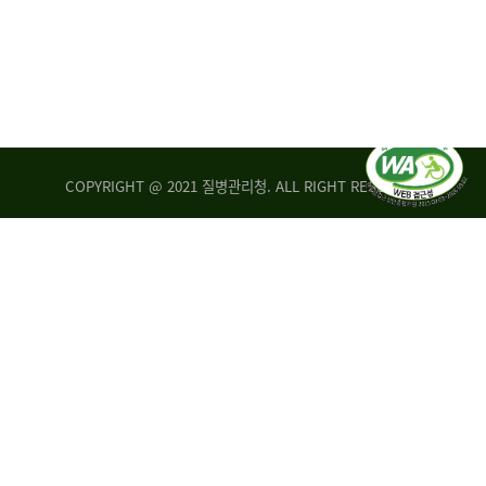
COPYRIGHT @ 2021 질병관리청. ALL RIGHT RESERVED