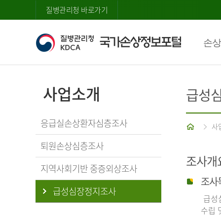
질병관리청 바로가기
손상
사업소개
급성
응급실손상환자심층조사
홈
사
퇴원손상심층조사
조사개
지역사회기반 중증외상조사
조사
급성심장정지조사
급성심
수립 