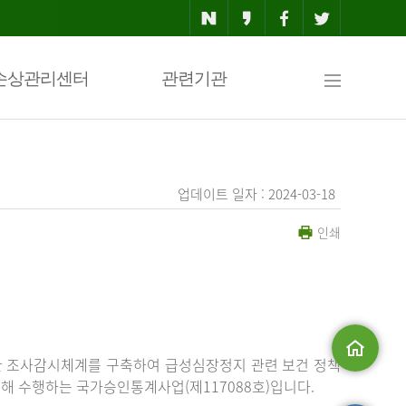
사
손상관리센터
관련기관
이
업데이트 일자 : 2024-03-18
인쇄
트
맵
한 조사감시체계를 구축하여 급성심장정지 관련 보건 정책
해 수행하는 국가승인통계사업(제117088호)입니다.
메인으로