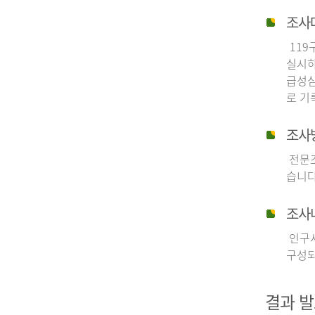
조사
119
실시하
급성심
로 기
조사
전문조
습니다
조사
인구사
구성되
결과 발