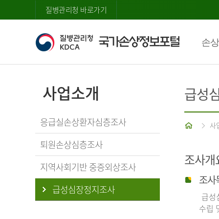
질병관리청 바로가기
손상
사업소개
급성
응급실손상환자심층조사
홈
사
퇴원손상심층조사
조사개
지역사회기반 중증외상조사
조사
급성심장정지조사
급성심
수립 