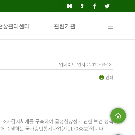
사
손상관리센터
관련기관
이
업데이트 일자 : 2024-03-18
인쇄
트
맵
한 조사감시체계를 구축하여 급성심장정지 관련 보건 정책
해 수행하는 국가승인통계사업(제117088호)입니다.
메인으로