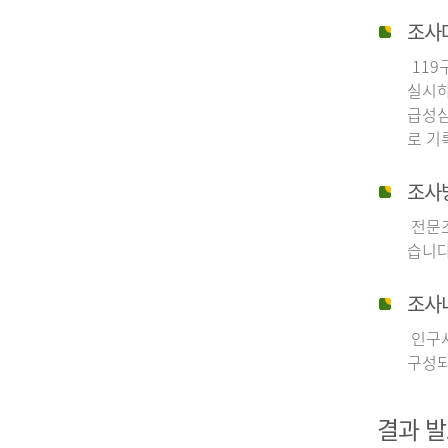
조사
119
실시하
급성심
로 기
조사
전문조
습니다
조사
인구사
구성되
결과 발