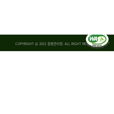
COPYRIGHT @ 2021 질병관리청. ALL RIGHT RESERVED