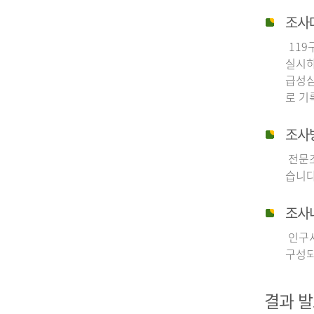
조사
119
실시하
급성심
로 기
조사
전문조
습니다
조사
인구사
구성되
결과 발