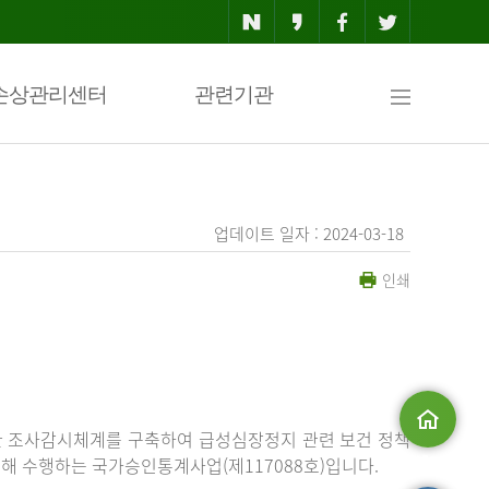
사
손상관리센터
관련기관
이
업데이트 일자 : 2024-03-18
인쇄
트
맵
한 조사감시체계를 구축하여 급성심장정지 관련 보건 정책
해 수행하는 국가승인통계사업(제117088호)입니다.
메인으로