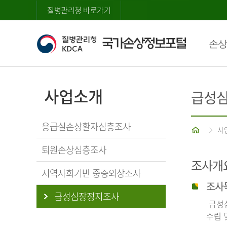
질병관리청 바로가기
손상
사업소개
급성
응급실손상환자심층조사
홈
사
퇴원손상심층조사
조사개
지역사회기반 중증외상조사
조사
급성심장정지조사
급성심
수립 