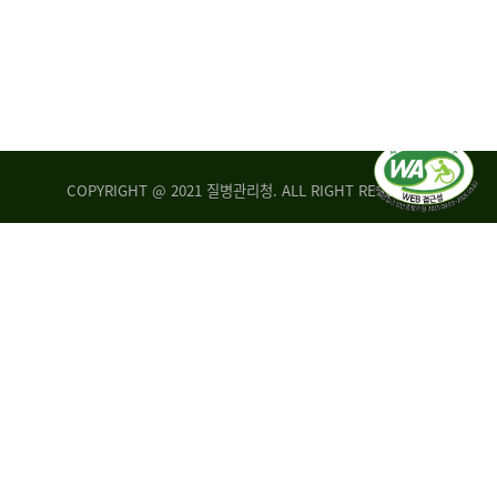
COPYRIGHT @ 2021 질병관리청. ALL RIGHT RESERVED