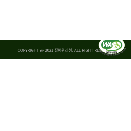
COPYRIGHT @ 2021 질병관리청. ALL RIGHT RESERVED