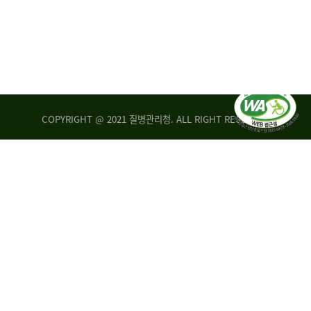
COPYRIGHT @ 2021 질병관리청. ALL RIGHT RESERVED