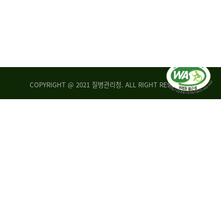
COPYRIGHT @ 2021 질병관리청. ALL RIGHT RESERVED