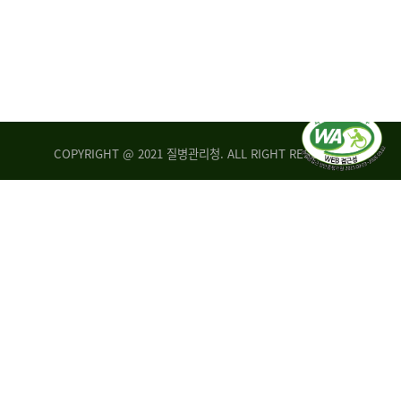
COPYRIGHT @ 2021 질병관리청. ALL RIGHT RESERVED