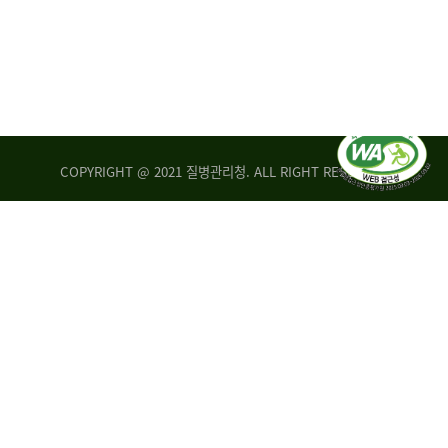
COPYRIGHT @ 2021 질병관리청. ALL RIGHT RESERVED