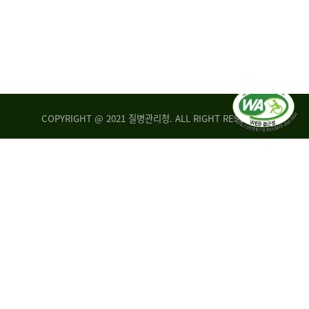
COPYRIGHT @ 2021 질병관리청. ALL RIGHT RESERVED