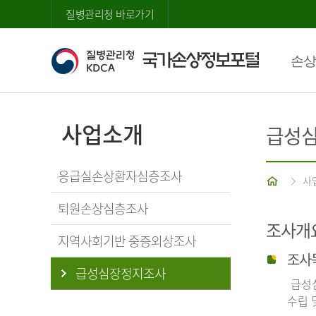
질병관리청 바로가기
손상
사업소개
급성
응급실손상환자심층조사
홈
사
퇴원손상심층조사
조사개
지역사회기반 중증외상조사
조사
급성심장정지조사
급성심
수립 