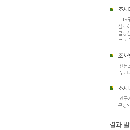
조사
119
실시하
급성심
로 기
조사
전문조
습니다
조사
인구사
구성되
결과 발