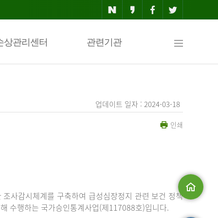
사
손상관리센터
관련기관
이
업데이트 일자 : 2024-03-18
인쇄
트
맵
한 조사감시체계를 구축하여 급성심장정지 관련 보건 정책
해 수행하는 국가승인통계사업(제117088호)입니다.
메인으로