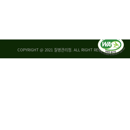
COPYRIGHT @ 2021 질병관리청. ALL RIGHT RESERVED