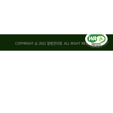
COPYRIGHT @ 2021 질병관리청. ALL RIGHT RESERVED