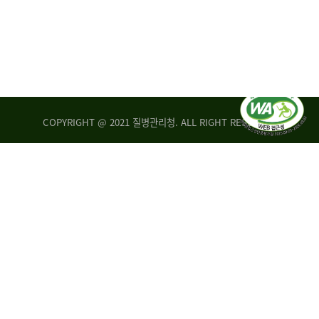
COPYRIGHT @ 2021 질병관리청. ALL RIGHT RESERVED