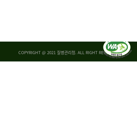
COPYRIGHT @ 2021 질병관리청. ALL RIGHT RESERVED