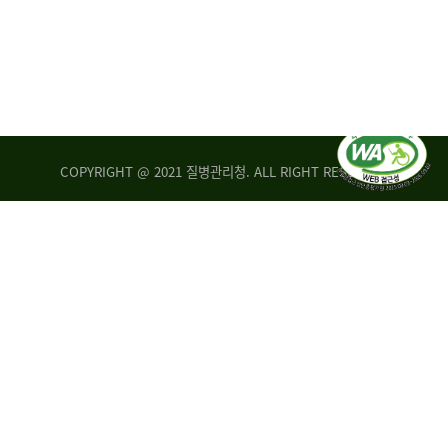
COPYRIGHT @ 2021 질병관리청. ALL RIGHT RESERVED