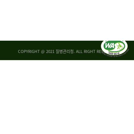
COPYRIGHT @ 2021 질병관리청. ALL RIGHT RESERVED