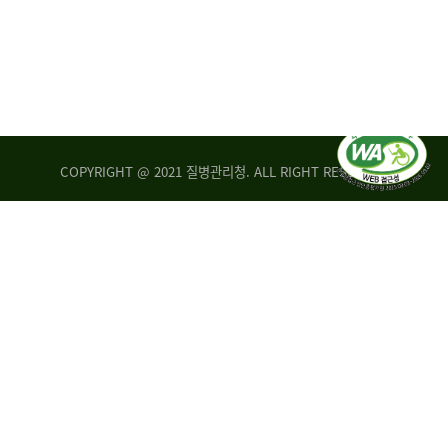
COPYRIGHT @ 2021 질병관리청. ALL RIGHT RESERVED