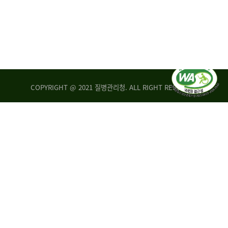
COPYRIGHT @ 2021 질병관리청. ALL RIGHT RESERVED