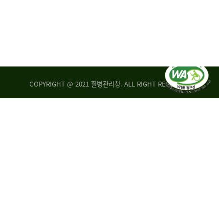
COPYRIGHT @ 2021 질병관리청. ALL RIGHT RESERVED