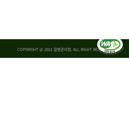
COPYRIGHT @ 2021 질병관리청. ALL RIGHT RESERVED