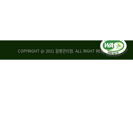
COPYRIGHT @ 2021 질병관리청. ALL RIGHT RESERVED