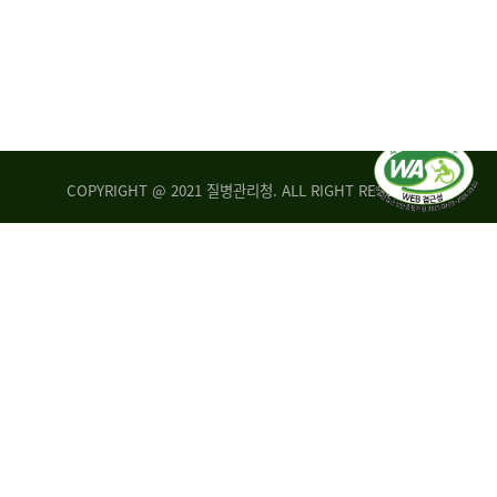
COPYRIGHT @ 2021 질병관리청. ALL RIGHT RESERVED