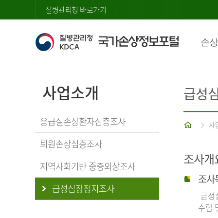
질병관리청 바로가기
손상
사업소개
급성
응급실손상환자심층조사
홈
사
퇴원손상심층조사
조사개
지역사회기반 중증외상조사
조사
급성심장정지조사
급성심
수립 