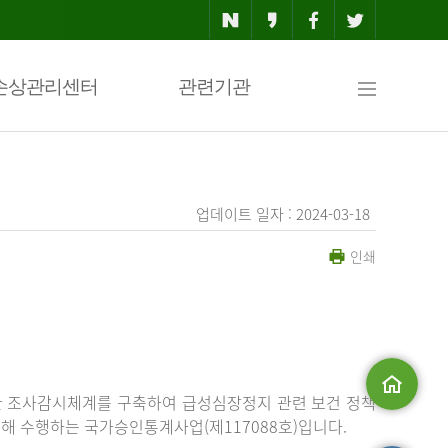
사
손상관리센터
관련기관
이
업데이트 일자 : 2024-03-18
인쇄
트
맵
한 조사감시체계를 구축하여 급성심장정지 관련 보건 정책
해 수행하는 국가승인통계사업(제117088호)입니다.
메인으로