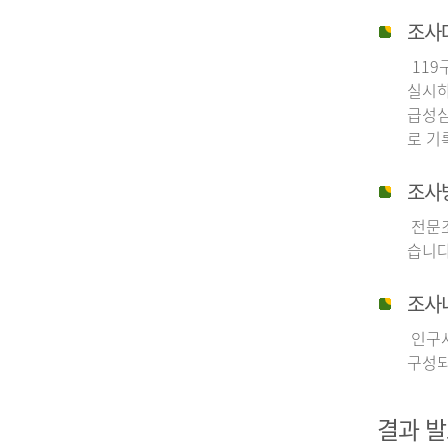
조사
119
실시하
급성심
로 기
조사
전문조
습니다
조사
인구사
구성되
결과 발