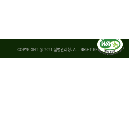
COPYRIGHT @ 2021 질병관리청. ALL RIGHT RESERVED