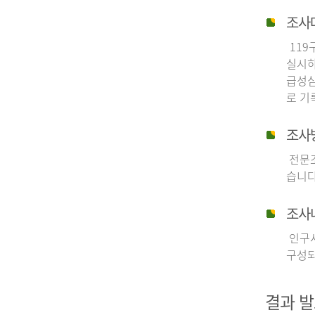
조사
119
실시하
급성심
로 기
조사
전문조
습니다
조사
인구사
구성되
결과 발