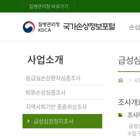
질병관리청 바로가기
손상
사업소개
급성
응급실손상환자심층조사
홈
사
퇴원손상심층조사
조사개
지역사회기반 중증외상조사
조사
급성심장정지조사
급성심
수립 