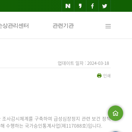
사
손상관리센터
관련기관
이
업데이트 일자 : 2024-03-18
인쇄
트
맵
한 조사감시체계를 구축하여 급성심장정지 관련 보건 정책
해 수행하는 국가승인통계사업(제117088호)입니다.
메인으로