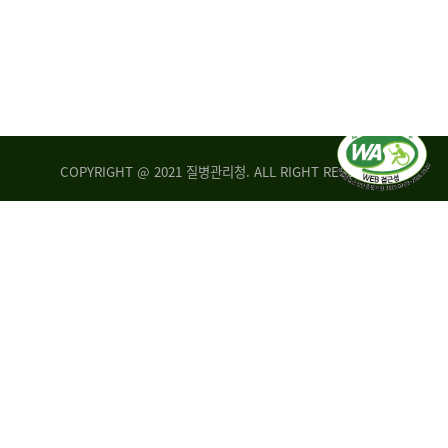
COPYRIGHT @ 2021 질병관리청. ALL RIGHT RESERVED