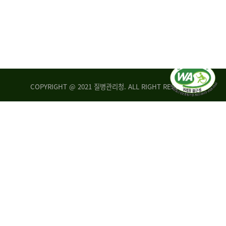
COPYRIGHT @ 2021 질병관리청. ALL RIGHT RESERVED