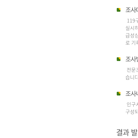
조사
119
실시하
급성심
로 기
조사
전문조
습니다
조사
인구사
구성되
결과 발