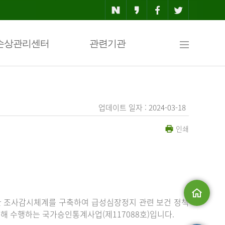
사
손상관리센터
관련기관
이
업데이트 일자 : 2024-03-18
인쇄
트
맵
한 조사감시체계를 구축하여 급성심장정지 관련 보건 정책
해 수행하는 국가승인통계사업(제117088호)입니다.
메인으로