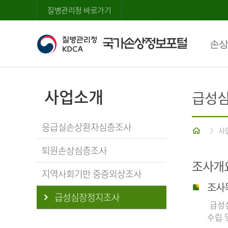
질병관리청 바로가기
손상
사업소개
급성
응급실손상환자심층조사
홈
사
퇴원손상심층조사
조사개
지역사회기반 중증외상조사
조사
급성심장정지조사
급성심
수립 