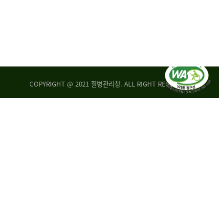
COPYRIGHT @ 2021 질병관리청. ALL RIGHT RESERVED