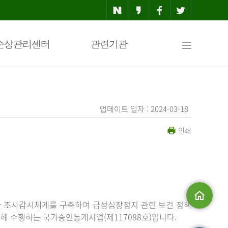
사
손상관리센터
관련기관
이
업데이트 일자 : 2024-03-18
인쇄
트
맵
한 조사감시체계를 구축하여 급성심장정지 관련 보건 정책
해 수행하는 국가승인통계사업(제117088호)입니다.
메인으로