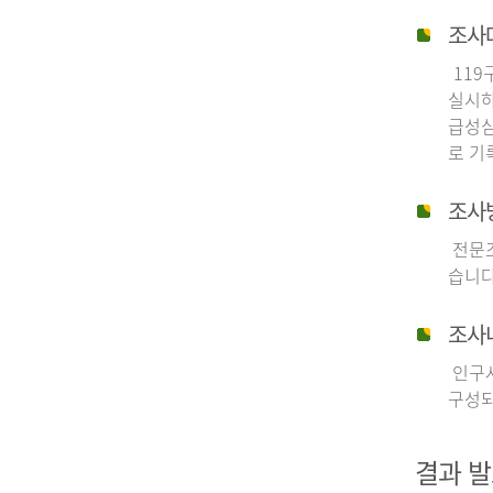
조사
119
실시하
급성심
로 기
조사
전문조
습니다
조사
인구사
구성되
결과 발