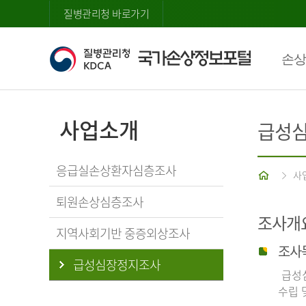
질병관리청 바로가기
손상
사업소개
급성
응급실손상환자심층조사
홈
사
퇴원손상심층조사
조사개
지역사회기반 중증외상조사
조사
급성심장정지조사
급성심
수립 