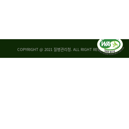
COPYRIGHT @ 2021 질병관리청. ALL RIGHT RESERVED