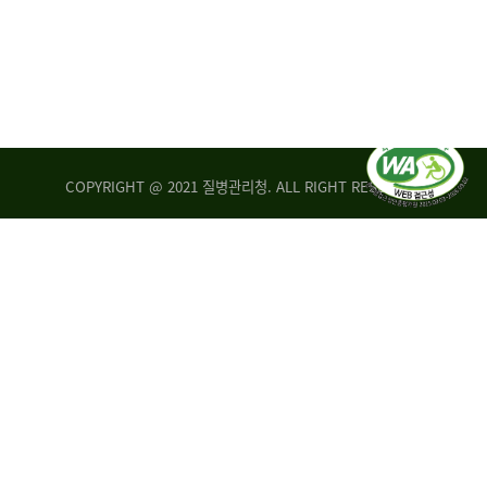
COPYRIGHT @ 2021 질병관리청. ALL RIGHT RESERVED