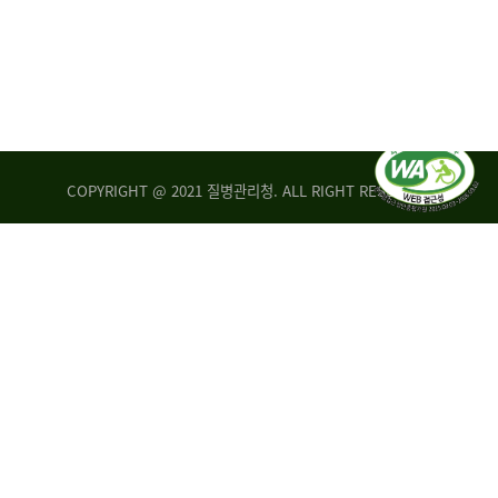
COPYRIGHT @ 2021 질병관리청. ALL RIGHT RESERVED