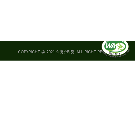
COPYRIGHT @ 2021 질병관리청. ALL RIGHT RESERVED