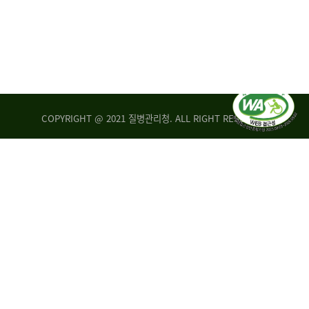
COPYRIGHT @ 2021 질병관리청. ALL RIGHT RESERVED