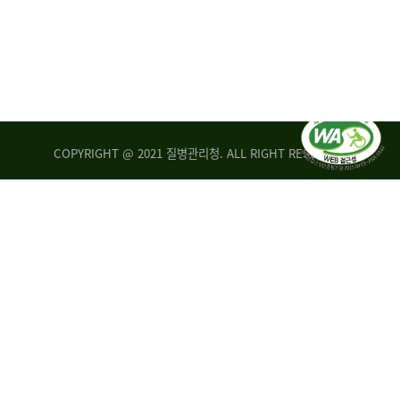
COPYRIGHT @ 2021 질병관리청. ALL RIGHT RESERVED