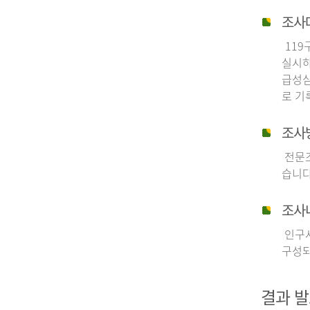
조사
119
실시하
급성심
로 기
조사
전문조
습니다
조사
인구사
구성되
결과 발