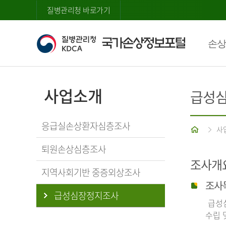
질병관리청 바로가기
손상
사업소개
급성
응급실손상환자심층조사
홈
사
퇴원손상심층조사
조사개
지역사회기반 중증외상조사
조사
급성심장정지조사
급성심
수립 