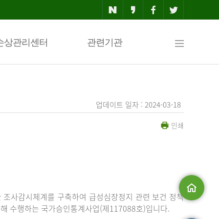
사
손상관리센터
관련기관
이
업데이트 일자 : 2024-03-18
인쇄
트
맵
한 조사감시체계를 구축하여 급성심장정지 관련 보건 정책
해 수행하는 국가승인통계사업(제117088호)입니다.
메인으로