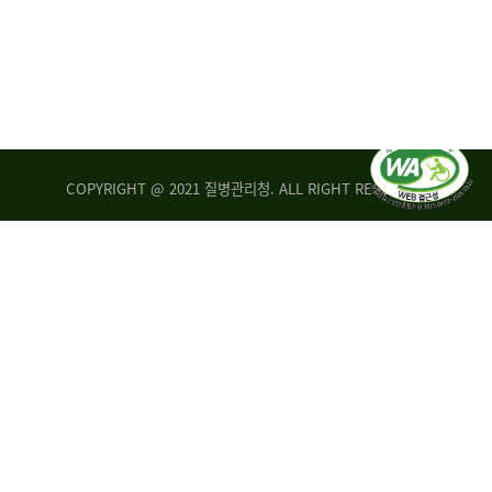
COPYRIGHT @ 2021 질병관리청. ALL RIGHT RESERVED