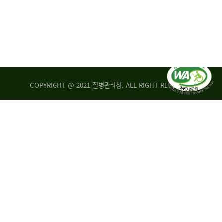
COPYRIGHT @ 2021 질병관리청. ALL RIGHT RESERVED