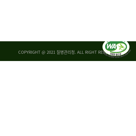
COPYRIGHT @ 2021 질병관리청. ALL RIGHT RESERVED