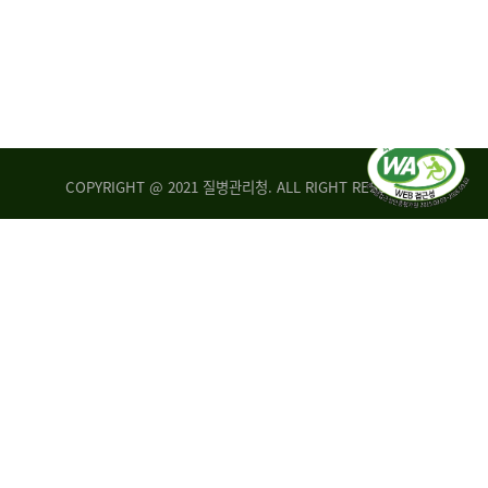
COPYRIGHT @ 2021 질병관리청. ALL RIGHT RESERVED