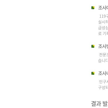
조사
119
실시하
급성심
로 기
조사
전문조
습니다
조사
인구사
구성되
결과 발