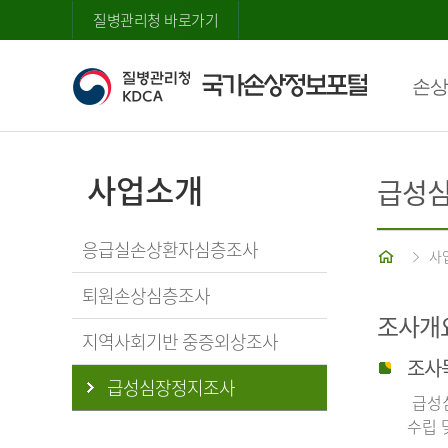
질병관리청 바로가기
손상
사업소개
급성
응급실손상환자심층조사
홈
사
퇴원손상심층조사
조사개
지역사회기반 중증외상조사
조사
급성심장정지조사
급성심
수립 