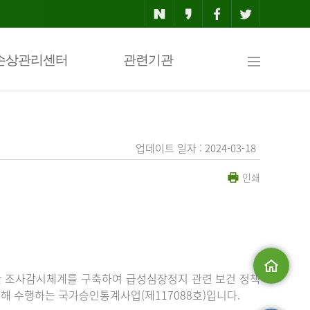
사
손상관리센터
관련기관
이
업데이트 일자 : 2024-03-18
인쇄
트
맵
한 조사감시체계를 구축하여 급성심장정지 관련 보건 정책
해 수행하는 국가승인통계사업(제117088호)입니다.
메인으로