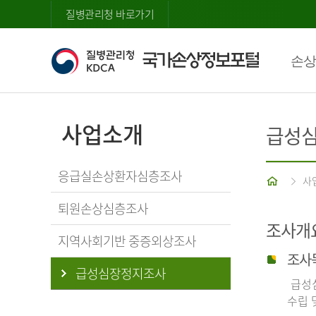
질병관리청 바로가기
손상
사업소개
급성
응급실손상환자심층조사
홈
사
퇴원손상심층조사
조사개
지역사회기반 중증외상조사
조사
급성심장정지조사
급성심
수립 