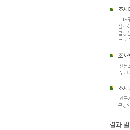
조사
119
실시하
급성심
로 기
조사
전문조
습니다
조사
인구사
구성되
결과 발