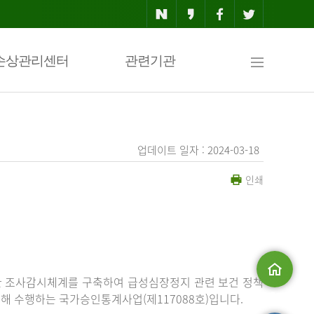
사
손상관리센터
관련기관
이
업데이트 일자 : 2024-03-18
인쇄
트
맵
한 조사감시체계를 구축하여 급성심장정지 관련 보건 정책
해 수행하는 국가승인통계사업(제117088호)입니다.
메인으로