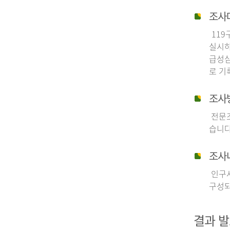
조사
119
실시하
급성심
로 기
조사
전문조
습니다
조사
인구사
구성되
결과 발