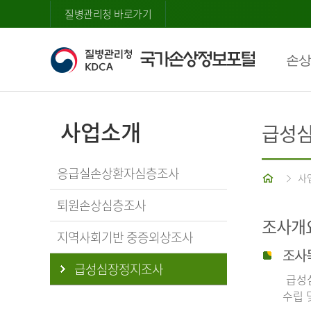
질병관리청 바로가기
손상
사업소개
급성
응급실손상환자심층조사
홈
사
퇴원손상심층조사
조사개
지역사회기반 중증외상조사
조사
급성심장정지조사
급성심
수립 