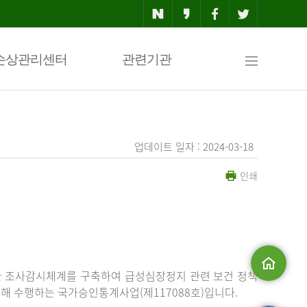
사
손상관리센터
관련기관
이
업데이트 일자 : 2024-03-18
인쇄
트
맵
한 조사감시체계를 구축하여 급성심장정지 관련 보건 정책
해 수행하는 국가승인통계사업(제117088호)입니다.
메인으로