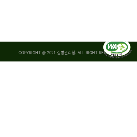
COPYRIGHT @ 2021 질병관리청. ALL RIGHT RESERVED