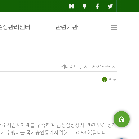
사
손상관리센터
관련기관
이
업데이트 일자 : 2024-03-18
인쇄
트
맵
한 조사감시체계를 구축하여 급성심장정지 관련 보건 정책
해 수행하는 국가승인통계사업(제117088호)입니다.
메인으로