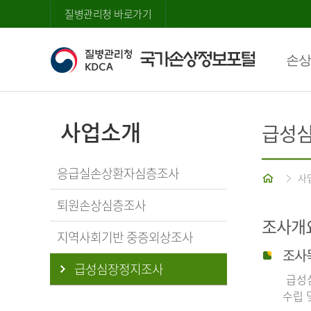
질병관리청 바로가기
손상
사업소개
급성
응급실손상환자심층조사
홈
사
퇴원손상심층조사
조사개
지역사회기반 중증외상조사
조사
급성심장정지조사
급성심
수립 