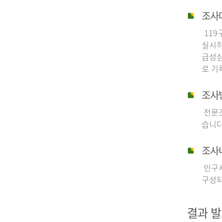
조사
119
실시하
급성심
로 기
조사
전문조
습니다
조사
인구사
구성되
결과 발